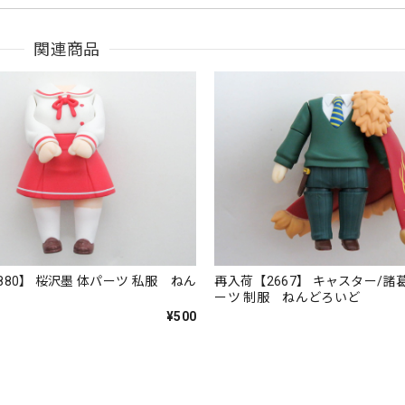
関連商品
880】 桜沢墨 体パーツ 私服 ねん
再入荷【2667】 キャスター/諸
ーツ 制服 ねんどろいど
¥500