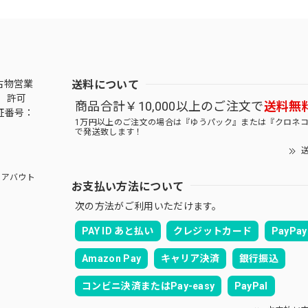
送料について
古物営業
 許可
商品合計￥10,000以上のご注文で
送料無
証番号：
1万円以上のご注文の場合は『ゆうパック』または『クロネ
で発送致します！
送
アバウト
お支払い方法について
次の方法がご利用いただけます。
PAY ID あと払い
クレジットカード
PayPay
Amazon Pay
キャリア決済
銀行振込
コンビニ決済またはPay-easy
PayPal