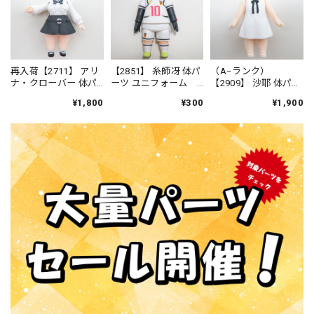
再入荷【2711】 アリ
【2851】 糸師冴 体パ
（A−ランク）
ナ・クローバー 体パ
ーツ ユニフォーム
【2909】 沙耶 体パー
ーツ 制服（ウォーハ
ねんどろいど
ツ ワンピース ねん
¥1,800
¥300
¥1,900
ンマー付き） ねん
どろいど
どろいどべーしっく