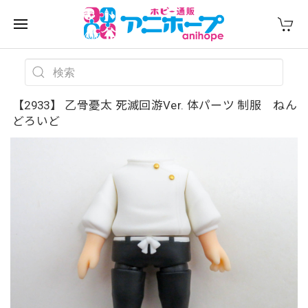
【2933】 乙骨憂太 死滅回游Ver. 体パーツ 制服 ねん
どろいど