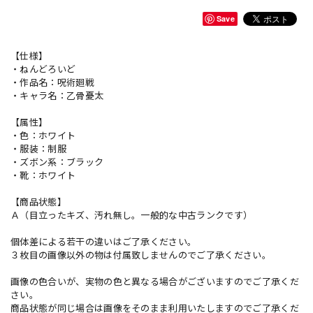
Save
【仕様】
・ねんどろいど
・作品名：呪術廻戦
・キャラ名：乙骨憂太
【属性】
・色：ホワイト
・服装：制服
・ズボン系：ブラック
・靴：ホワイト
【商品状態】
Ａ（目立ったキズ、汚れ無し。一般的な中古ランクです）
個体差による若干の違いはご了承ください。
３枚目の画像以外の物は付属致しませんのでご了承ください。
画像の色合いが、実物の色と異なる場合がございますのでご了承くだ
さい。
商品状態が同じ場合は画像をそのまま利用いたしますのでご了承くだ