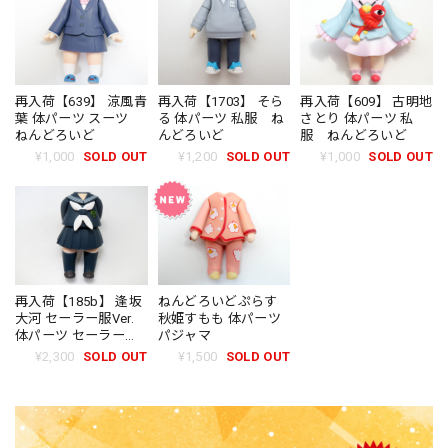
再入荷【639】 涼風青
再入荷【1703】 そら
再入荷【609】 古明地
葉 体パーツ スーツ
る 体パーツ 私服 ね
さとり 体パーツ 私
ねんどろいど
んどろいど
服 ねんどろいど
¥1,000
SOLD OUT
¥1,200
SOLD OUT
¥1,000
SOLD OUT
再入荷【185b】 逢坂
ねんどろいどぷらす
大河 セーラー服Ver.
秋姫すもも 体パーツ
体パーツ セーラー
パジャマ
服 ねんどろいど
¥2,300
SOLD OUT
¥1,500
SOLD OUT