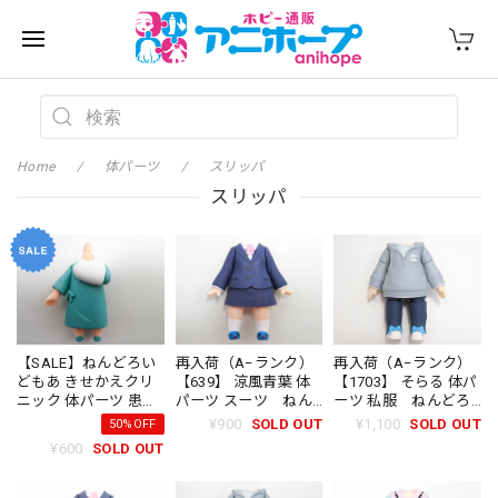
Home
体パーツ
スリッパ
スリッパ
【SALE】ねんどろい
再入荷（A−ランク）
再入荷（A−ランク）
どもあ きせかえクリ
【639】 涼風青葉 体
【1703】 そらる 体パ
ニック 体パーツ 患者
パーツ スーツ ねん
ーツ 私服 ねんどろ
服
どろいど
いど
¥900
SOLD OUT
¥1,100
SOLD OUT
50%OFF
¥600
SOLD OUT