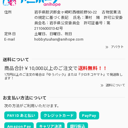
住所
岩手県胆沢郡金ヶ崎町西根前野50-22 古物営業法
の規定に基づく表記 氏名：澤村 陽 許可公安委
員会名：岩手県公安委員会 許可証番号：第
211060001342号
定休日
土曜日、日曜日、祝日
E-mail
hobbytuuhan@anihope.com
アバウト
送料について
商品合計￥10,000以上のご注文で
送料無料！！
1万円以上のご注文の場合は『ゆうパック』または『クロネコヤマト』で発送致し
ます！
送料について
お支払い方法について
次の方法がご利用いただけます。
PAY ID あと払い
クレジットカード
PayPay
Amazon Pay
キャリア決済
銀行振込