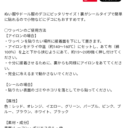
ぬい服やドール服のデコにピッタリサイズ！裏がシールタイプで簡単
に貼れるので小物などにデコにもおすすめです。
◯ワッペンのご使用方法
【アイロンの場合】
・ワッペ ンを貼りたい場所に接着面を下にして置きます。
・アイロンをドライ中温（約140〜160℃）にセットし、あて布（綿
100％）を上と下から挟むようにあて、約15〜20秒強く押し付けてく
ださい。
・十分に接着させるために、裏からも同様にアイロンをあててくださ
い。
・完全に冷えるまで動かさないでください。
【シールの場合】
・貼りたい表面のゴミやホコリを落としてから貼ってください。
【属性】
色：レッド、オレンジ、イエロー、グリーン、パープル、ピンク、ブ
ルー、ブラウン、ホワイト、ブラック
【素材・成分】