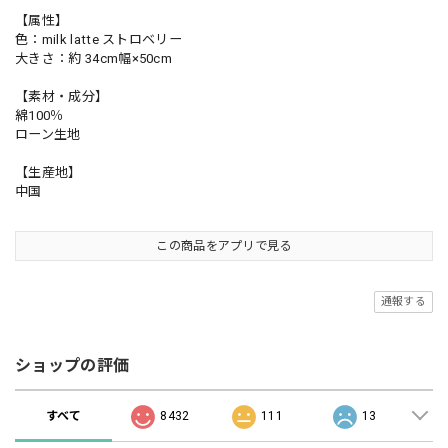
【属性】
色：milk latte ストロベリー
大きさ：約 34cm幅×50cm
【素材・成分】
綿100％
ローン生地
【生産地】
中国
この商品をアプリで見る
通報する
ショップの評価
すべて
8432
111
13