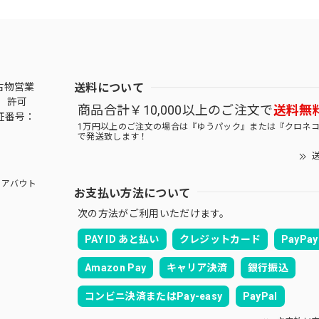
送料について
古物営業
 許可
商品合計￥10,000以上のご注文で
送料無
証番号：
1万円以上のご注文の場合は『ゆうパック』または『クロネ
で発送致します！
送
アバウト
お支払い方法について
次の方法がご利用いただけます。
PAY ID あと払い
クレジットカード
PayPay
Amazon Pay
キャリア決済
銀行振込
コンビニ決済またはPay-easy
PayPal