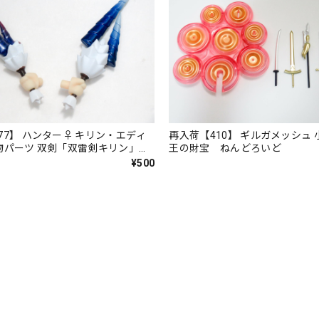
77】 ハンター♀ キリン・エディ
再入荷【410】 ギルガメッシュ
小物パーツ 双剣「双雷剣キリン」
王の財宝 ねんどろいど
いど
¥500