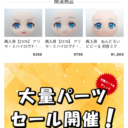
関連商品
再入荷【2576】 アリ
再入荷【2576】 アリ
再入荷 ねんどろい
サ・ミハイロヴナ・
サ・ミハイロヴナ・
どどーる 初音ミク お
九条 顔パーツ ジト目
九条 顔パーツ 微笑み
うちコーデVer. 顔パー
¥200
¥700
¥1,000
顔 ねんどろいど
顔 ねんどろいど
ツ 普通