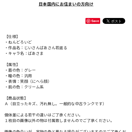
日本国内にお住まいの方向け
Save
【仕様】
・ねんどろいど
・作品名：じいさんばあさん若返る
・キャラ名：ばあさま
【属性】
・眉の色：グレー
・瞳の色：汎用
・表情：笑顔（にへら顔）
・肌の色：クリーム系
【商品状態】
Ａ（目立ったキズ、汚れ無し。一般的な中古ランクです）
個体差による若干の違いはご了承ください。
１枚目の画像以外の物は付属致しませんのでご了承ください。
画像の色合いが、実物の色と異なる場合がございますのでご了承くだ