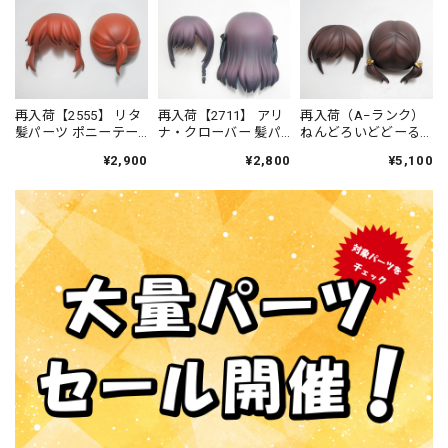
再入荷【2555】 リタ
再入荷【2711】 アリ
再入荷（A−ランク）
髪パーツ ポニーテー
ナ・クローバー 髪パ
ねんどろいどどーる
ル ねんどろいど
ーツ ロング ねんど
仕立屋：アンナ・モ
¥2,900
¥2,800
¥5,100
ろいどべーしっく
レッティ 髪パーツ お
さげ