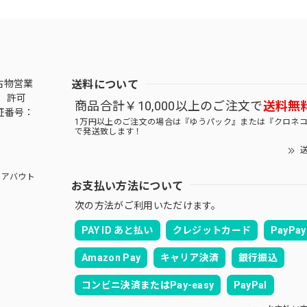
送料について
古物営業
 許可
商品合計￥10,000以上のご注文で
送料無
証番号：
1万円以上のご注文の場合は『ゆうパック』または『クロネ
で発送致します！
送
アバウト
お支払い方法について
次の方法がご利用いただけます。
PAY ID あと払い
クレジットカード
PayPay
Amazon Pay
キャリア決済
銀行振込
コンビニ決済またはPay-easy
PayPal