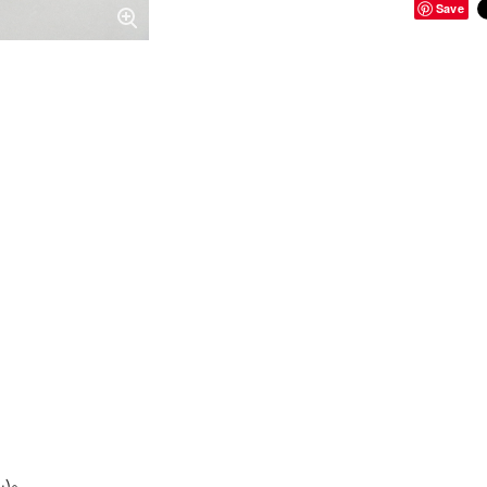
Save
い。