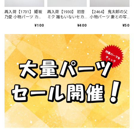
再入荷【1731】 姫坂
再入荷【1930】 初音
【2464】 鬼太郎の父
乃愛 小物パーツ カチ
ミク 誰もいないセカ
小物パーツ 妻との写
ューシャとフリッ
イVer. 小物パーツ あ
真 ねんどろいど
¥100
¥400
¥50
プ ねんどろいど
やとり ねんどろい
ど