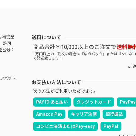
送料について
古物営業
 許可
商品合計￥10,000以上のご注文で
送料無
証番号：
1万円以上のご注文の場合は『ゆうパック』または『クロネ
で発送致します！
送
アバウト
お支払い方法について
次の方法がご利用いただけます。
PAY ID あと払い
クレジットカード
PayPay
Amazon Pay
キャリア決済
銀行振込
コンビニ決済またはPay-easy
PayPal