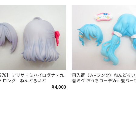
576】 アリサ・ミハイロヴナ・九
再入荷（Ａ−ランク）ねんどろい
ツ ロング ねんどろいど
音ミク おうちコーデVer. 髪パー
ール
¥4,000