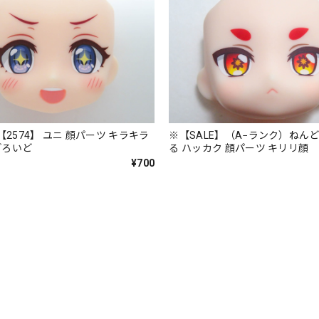
【2574】 ユニ 顔パーツ キラキラ
※【SALE】（A−ランク）ねん
どろいど
る ハッカク 顔パーツ キリリ顔
¥700