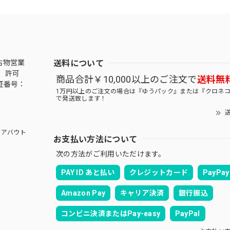
送料について
古物営業
 許可
商品合計￥10,000以上のご注文で
送料無
証番号：
1万円以上のご注文の場合は『ゆうパック』または『クロネ
で発送致します！
送
アバウト
お支払い方法について
次の方法がご利用いただけます。
PAY ID あと払い
クレジットカード
PayPay
Amazon Pay
キャリア決済
銀行振込
コンビニ決済またはPay-easy
PayPal