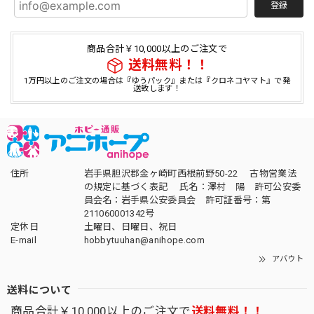
登録
商品合計￥10,000以上のご注文で
送料無料！！
1万円以上のご注文の場合は『ゆうパック』または『クロネコヤマト』で発
送致します！
住所
岩手県胆沢郡金ヶ崎町西根前野50-22 古物営業法
の規定に基づく表記 氏名：澤村 陽 許可公安委
員会名：岩手県公安委員会 許可証番号：第
211060001342号
定休日
土曜日、日曜日、祝日
E-mail
hobbytuuhan@anihope.com
アバウト
送料について
商品合計￥10,000以上のご注文で
送料無料！！