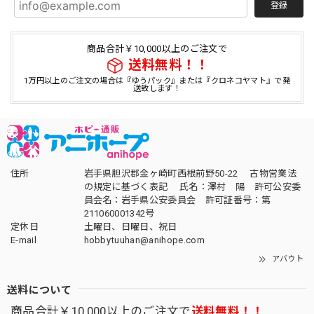
登録
商品合計￥10,000以上のご注文で
送料無料！！
1万円以上のご注文の場合は『ゆうパック』または『クロネコヤマト』で発
送致します！
住所
岩手県胆沢郡金ヶ崎町西根前野50-22 古物営業法
の規定に基づく表記 氏名：澤村 陽 許可公安委
員会名：岩手県公安委員会 許可証番号：第
211060001342号
定休日
土曜日、日曜日、祝日
E-mail
hobbytuuhan@anihope.com
アバウト
送料について
商品合計￥10,000以上のご注文で
送料無料！！