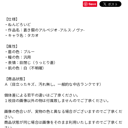
Save
【仕様】
・ねんどろいど
・作品名：蒼き鋼のアルペジオ -アルス·ノヴァ-
・キャラ名：タカオ
【属性】
・眉の色：ブルー
・瞳の色：汎用
・表情：目閉じ（うっとり蒼）
・肌の色：白（不明確）
【商品状態】
Ａ（目立ったキズ、汚れ無し。一般的な中古ランクです）
個体差による若干の違いはご了承ください。
１枚目の画像以外の物は付属致しませんのでご了承ください。
画像の色合いが、実物の色と異なる場合がございますのでご了承くだ
さい。
商品状態が同じ場合は画像をそのまま利用いたしますのでご了承くだ
さい。