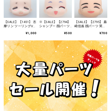
【SALE】【1451】 志
※【SALE】【2794】
【SALE】【2795】 島
摩リン ツーリングVer.
シャンプー 顔パーツ
﨑信長 顔パーツ 笑
顔パーツ もぐもぐ
ニコニコ顔 ねんど
顔 ねんどろいど
¥1,000
¥500
¥700
顔 ねんどろいど
ろいど