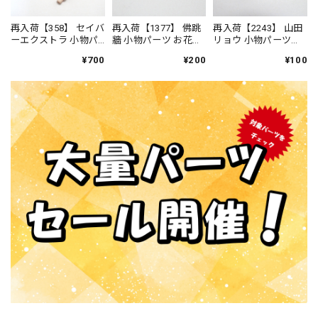
再入荷【358】 セイバ
再入荷【1377】 佛跳
再入荷【2243】 山田
ーエクストラ 小物パ
牆 小物パーツ お花
リョウ 小物パーツ
ーツ バラ ねんどろ
ねんどろいど
草 ねんどろいど
¥700
¥200
¥100
いど