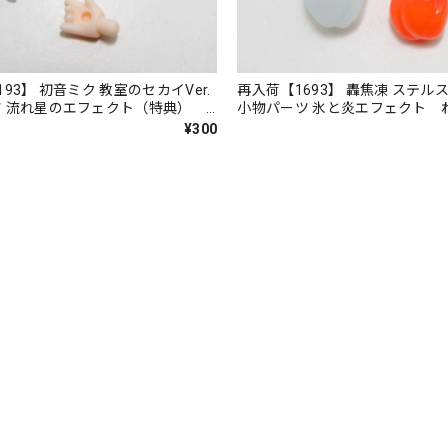
93】 初音ミク 教室のセカイVer.
再入荷【1693】 轟焦凍 ステルス
ツ 流れ星のエフェクト（特典）
小物パーツ 氷と炎エフェクト 
いど
ど
¥300