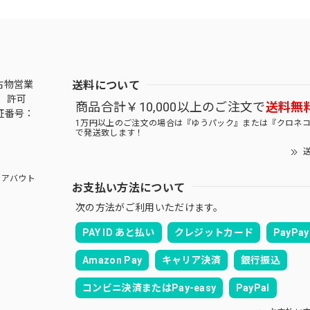
送料について
古物営業
 許可
商品合計￥10,000以上のご注文で
送料無
証番号：
1万円以上のご注文の場合は『ゆうパック』または『クロネ
で発送致します！
送
アバウト
お支払い方法について
次の方法がご利用いただけます。
PAY ID あと払い
クレジットカード
PayPay
Amazon Pay
キャリア決済
銀行振込
コンビニ決済またはPay-easy
PayPal