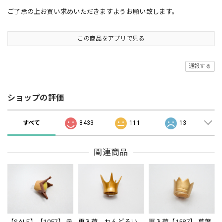
ご了承の上お買い求めいただきますようお願い致します。
この商品をアプリで見る
通報する
ショップの評価
すべて
8433
111
13
関連商品
【SALE】【1057】 テ
再入荷 ねんどろい
再入荷【1587】 葛葉