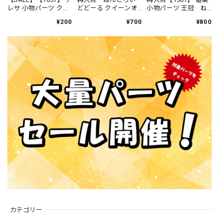
レサ 小物パーツ クラ
どどーる クイーンオ
小物パーツ 王冠 ね
ウン ねんどろいど
ブハート 王冠
んどろいど
¥200
¥700
¥800
カテゴリー