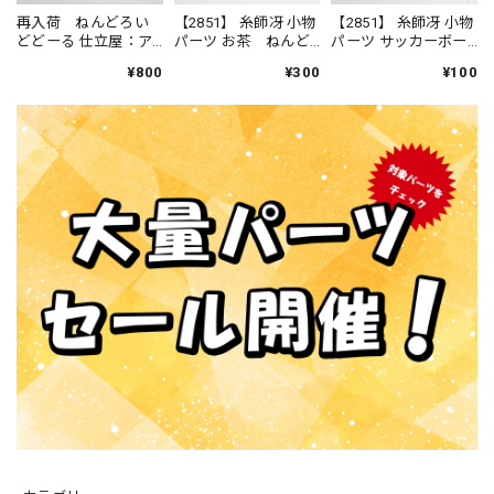
再入荷 ねんどろい
【2851】 糸師冴 小物
【2851】 糸師冴 小物
どどーる 仕立屋：ア
パーツ お茶 ねんど
パーツ サッカーボー
ンナ・モレッティ 小
ろいど
ル ねんどろいど
¥800
¥300
¥100
物パーツ 帽子