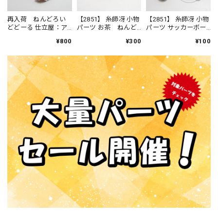
再入荷 ねんどろい
【2851】 糸師冴 小物
【2851】 糸師冴 小物
どどーる 仕立屋：ア
パーツ お茶 ねんど
パーツ サッカーボー
ンナ・モレッティ 小
ろいど
ル ねんどろいど
¥800
¥300
¥100
物パーツ 帽子