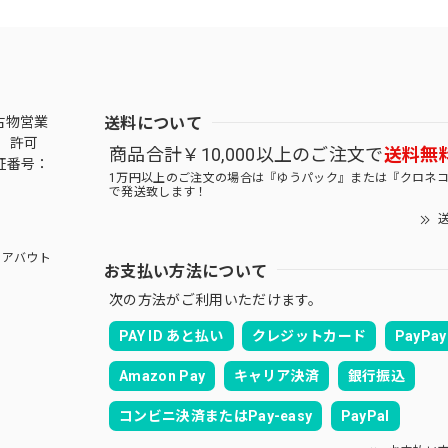
送料について
古物営業
 許可
商品合計￥10,000以上のご注文で
送料無
証番号：
1万円以上のご注文の場合は『ゆうパック』または『クロネ
で発送致します！
送
アバウト
お支払い方法について
次の方法がご利用いただけます。
PAY ID あと払い
クレジットカード
PayPay
Amazon Pay
キャリア決済
銀行振込
コンビニ決済またはPay-easy
PayPal