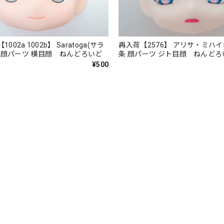
1002a 1002b】 Saratoga(サラ
再入荷【2576】 アリサ・ミハ
.II 顔パーツ 横目顔 ねんどろいど
条 顔パーツ ジト目顔 ねんどろ
¥500