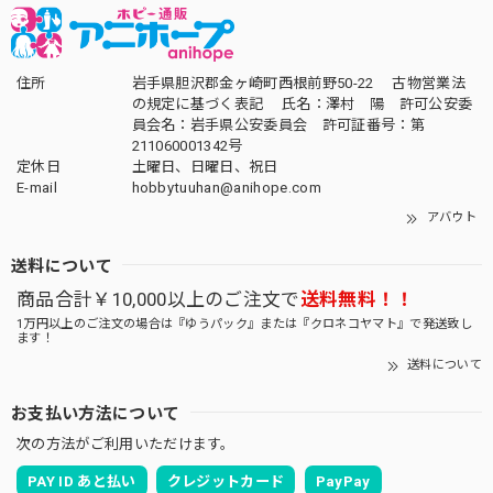
住所
岩手県胆沢郡金ヶ崎町西根前野50-22 古物営業法
の規定に基づく表記 氏名：澤村 陽 許可公安委
員会名：岩手県公安委員会 許可証番号：第
211060001342号
定休日
土曜日、日曜日、祝日
E-mail
hobbytuuhan@anihope.com
アバウト
送料について
商品合計￥10,000以上のご注文で
送料無料！！
1万円以上のご注文の場合は『ゆうパック』または『クロネコヤマト』で発送致し
ます！
送料について
お支払い方法について
次の方法がご利用いただけます。
PAY ID あと払い
クレジットカード
PayPay