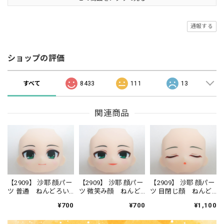
通報する
ショップの評価
すべて
8433
111
13
関連商品
【2909】 沙耶 顔パー
【2909】 沙耶 顔パー
【2909】 沙耶 顔パー
ツ 普通 ねんどろい
ツ 微笑み顔 ねんど
ツ 目閉じ顔 ねんど
ど
ろいど
ろいど
¥700
¥700
¥1,100