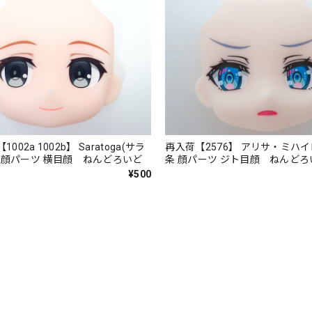
1002a 1002b】 Saratoga(サラ
再入荷【2576】 アリサ・ミハ
.II 顔パーツ 横目顔 ねんどろいど
条 顔パーツ ジト目顔 ねんどろ
¥500