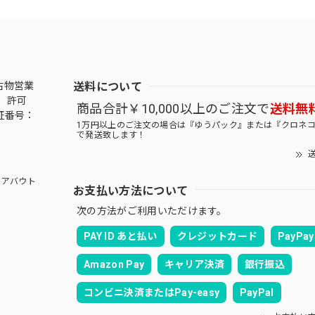
送料について
古物営業
 許可
商品合計￥10,000以上のご注文で
送料無
証番号：
1万円以上のご注文の場合は『ゆうパック』または『クロネ
で発送致します！
送
アバウト
お支払い方法について
次の方法がご利用いただけます。
PAY ID あと払い
クレジットカード
PayPay
Amazon Pay
キャリア決済
銀行振込
コンビニ決済またはPay-easy
PayPal