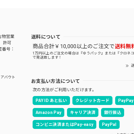
送料について
古物営業
 許可
商品合計￥10,000以上のご注文で
送料無
証番号：
1万円以上のご注文の場合は『ゆうパック』または『クロネ
で発送致します！
送
アバウト
お支払い方法について
次の方法がご利用いただけます。
PAY ID あと払い
クレジットカード
PayPay
Amazon Pay
キャリア決済
銀行振込
コンビニ決済またはPay-easy
PayPal