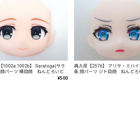
1002a 1002b】 Saratoga(サラ
再入荷【2576】 アリサ・ミハ
.II 顔パーツ 横目顔 ねんどろいど
条 顔パーツ ジト目顔 ねんどろ
¥500