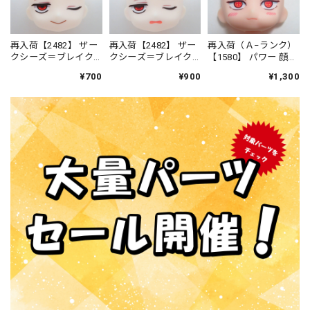
再入荷【2482】 ザー
再入荷【2482】 ザー
再入荷（Ａ−ランク）
クシーズ＝ブレイク
クシーズ＝ブレイク
【1580】 パワー 顔パ
顔パーツ 普通 ねん
顔パーツ 困り顔 ね
ーツ もぐもぐ顔 ね
¥700
¥900
¥1,300
どろいど
んどろいど
んどろいど