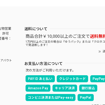
送料について
古物営業
 許可
商品合計￥10,000以上のご注文で
送料無
証番号：
1万円以上のご注文の場合は『ゆうパック』または『クロネ
で発送致します！
送
アバウト
お支払い方法について
次の方法がご利用いただけます。
PAY ID あと払い
クレジットカード
PayPay
Amazon Pay
キャリア決済
銀行振込
コンビニ決済またはPay-easy
PayPal