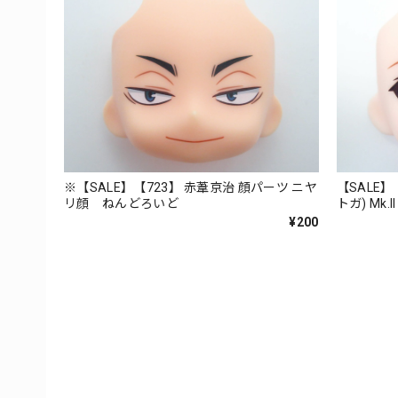
※【SALE】【723】 赤葦京治 顔パーツ ニヤ
【SALE】【
リ顔 ねんどろいど
トガ) Mk
¥200