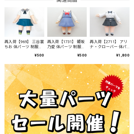
再入荷【969】 三谷裳
再入荷【1731】 姫坂
再入荷【2711】 アリ
ちお 体パーツ 制服
乃愛 体パーツ 制服
ナ・クローバー 体パ
ねんどろいど
ねんどろいど
ーツ 制服（ウォーハ
¥500
¥500
¥1,800
ンマー付き） ねん
どろいどべーしっく