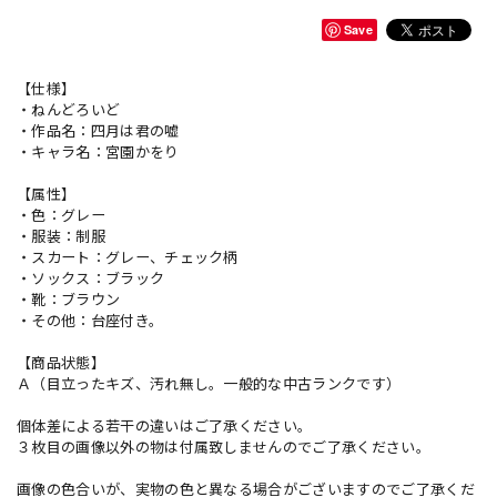
Save
【仕様】
・ねんどろいど
・作品名：四月は君の嘘
・キャラ名：宮園かをり
【属性】
・色：グレー
・服装：制服
・スカート：グレー、チェック柄
・ソックス：ブラック
・靴：ブラウン
・その他：台座付き。
【商品状態】
Ａ（目立ったキズ、汚れ無し。一般的な中古ランクです）
個体差による若干の違いはご了承ください。
３枚目の画像以外の物は付属致しませんのでご了承ください。
画像の色合いが、実物の色と異なる場合がございますのでご了承くだ