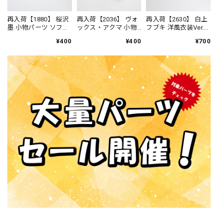
再入荷【1880】 桜沢
再入荷【2036】 ヴォ
再入荷【2630】 白上
墨 小物パーツ ソフト
ックス・アクマ 小物
フブキ 洋風衣装Ver.
クリーム ねんどろ
パーツ ワイングラ
小物パーツ ティーカ
¥400
¥400
¥700
いど
ス ねんどろいど
ップ＆ソーサ? ねん
どろいど