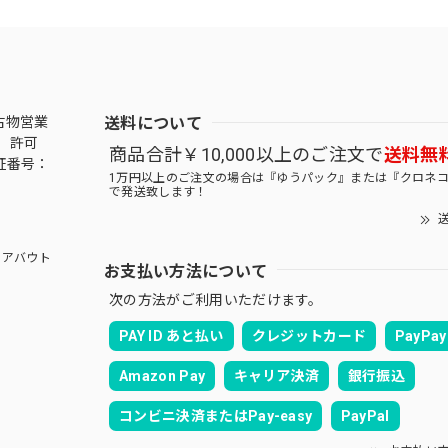
送料について
古物営業
 許可
商品合計￥10,000以上のご注文で
送料無
証番号：
1万円以上のご注文の場合は『ゆうパック』または『クロネ
で発送致します！
送
アバウト
お支払い方法について
次の方法がご利用いただけます。
PAY ID あと払い
クレジットカード
PayPay
Amazon Pay
キャリア決済
銀行振込
コンビニ決済またはPay-easy
PayPal