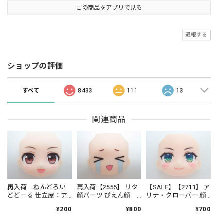
この商品をアプリで見る
通報する
ショップの評価
すべて
8433
111
13
関連商品
再入荷 ねんどろい
再入荷【2555】 リタ
【SALE】【2711】 ア
どどーる 仕立屋：ア
顔パーツ ぴえん顔
リナ・クローバー 顔
ンナ・モレッティ 顔
ねんどろいど
パーツ 普通 ねんど
¥200
¥800
¥700
パーツ 普通
ろいどべーしっく