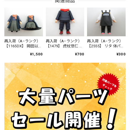
関連商品
再入荷（A−ランク）
再入荷（A−ランク）
再入荷（A−ランク）
【1165DX】 岡田以蔵
【1479】 虎杖悠仁 体
【2555】 リタ 体パー
始末剣Ver. 体パーツ
パーツ 制服 ねんど
ツ エプロンスーツ
¥1,500
¥700
¥300
戦闘服 ねんどろい
ろいど
ねんどろいど
ど