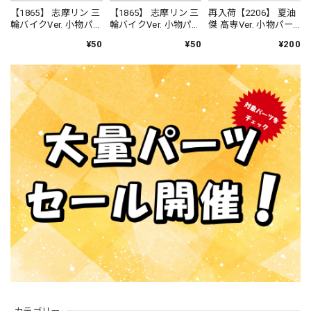
【1865】 志摩リン 三
【1865】 志摩リン 三
再入荷【2206】 夏油
輪バイクVer. 小物パー
輪バイクVer. 小物パー
傑 高専Ver. 小物パー
ツ シェラカップとス
ツ ホットサンド ね
ツ 沖縄そば ねんど
¥50
¥50
¥200
ープ ねんどろいど
んどろいど
ろいど
カテゴリー