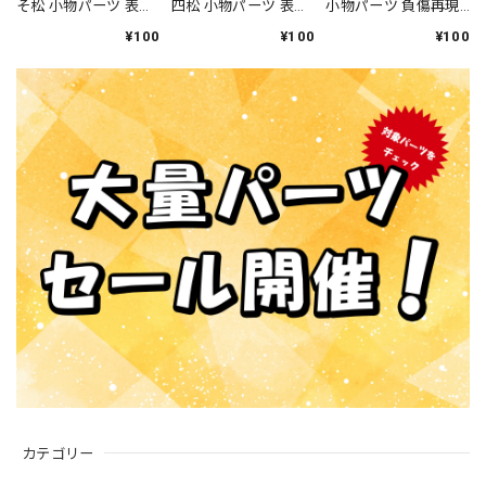
そ松 小物パーツ 表情
四松 小物パーツ 表情
小物パーツ 負傷再現
シール ねんどろい
シール ねんどろい
デカール ねんどろ
¥100
¥100
¥100
ど
ど
いど
カテゴリー