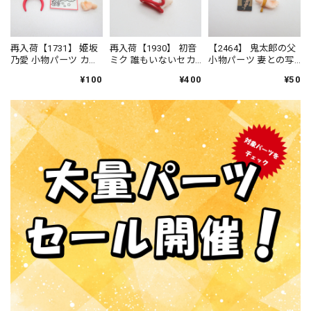
再入荷【1731】 姫坂
再入荷【1930】 初音
【2464】 鬼太郎の父
乃愛 小物パーツ カチ
ミク 誰もいないセカ
小物パーツ 妻との写
ューシャとフリッ
イVer. 小物パーツ あ
真 ねんどろいど
¥100
¥400
¥50
プ ねんどろいど
やとり ねんどろい
ど