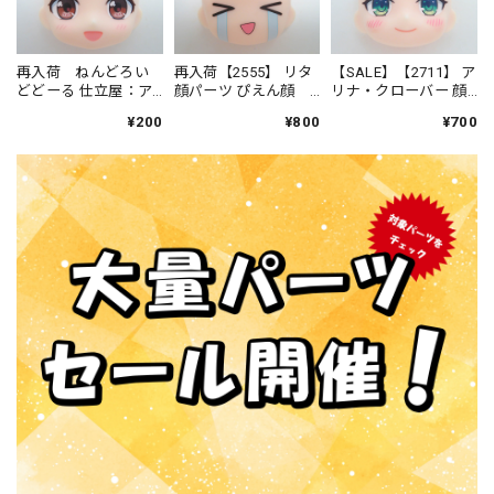
再入荷 ねんどろい
再入荷【2555】 リタ
【SALE】【2711】 ア
どどーる 仕立屋：ア
顔パーツ ぴえん顔
リナ・クローバー 顔
ンナ・モレッティ 顔
ねんどろいど
パーツ 普通 ねんど
¥200
¥800
¥700
パーツ 普通
ろいどべーしっく