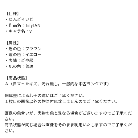
【仕様】
・ねんどろいど
・作品名：TinyTAN
・キャラ名：V
【属性】
・眉の色：ブラウン
・瞳の色：イエロー
・表情：どや顔
・肌の色：普通
【商品状態】
Ａ（目立ったキズ、汚れ無し。一般的な中古ランクです）
個体差による若干の違いはご了承ください。
１枚目の画像以外の物は付属致しませんのでご了承ください。
画像の色合いが、実物の色と異なる場合がございますのでご了承くだ
さい。
商品状態が同じ場合は画像をそのまま利用いたしますのでご了承くだ
さい。