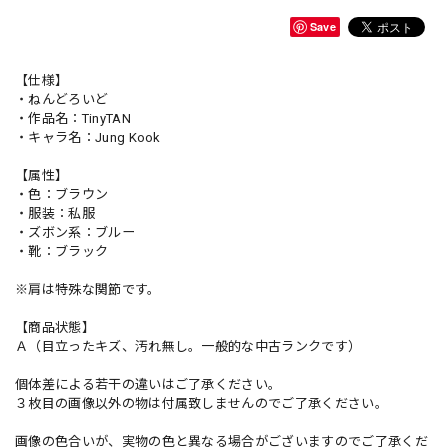
Save
【仕様】
・ねんどろいど
・作品名：TinyTAN
・キャラ名：Jung Kook
【属性】
・色：ブラウン
・服装：私服
・ズボン系：ブルー
・靴：ブラック
※肩は特殊な関節です。
【商品状態】
Ａ（目立ったキズ、汚れ無し。一般的な中古ランクです）
個体差による若干の違いはご了承ください。
３枚目の画像以外の物は付属致しませんのでご了承ください。
画像の色合いが、実物の色と異なる場合がございますのでご了承くだ