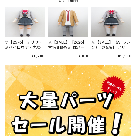
※【2576】 アリサ・
※【SALE】【2626】
※【SALE】（A−ラン
ミハイロヴナ・九条
宮侑 制服Ver. 体パー
ク）【2576】 アリ
体パーツ 制服 ねん
ツ 制服 ねんどろい
サ・ミハイロヴナ・
¥1,200
¥800
¥1,100
どろいど
ど
九条 体パーツ 制服
ねんどろいど