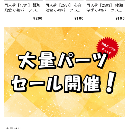
再入荷【1731】 姫坂
再入荷【2557】 心音
再入荷【2593】 綾瀬
乃愛 小物パーツ スマ
淡雪 小物パーツ スマ
沙季 小物パーツ スマ
ホ ねんどろいど
ホ ねんどろいど
ホ ねんどろいど
¥200
¥100
¥100
カテゴリー