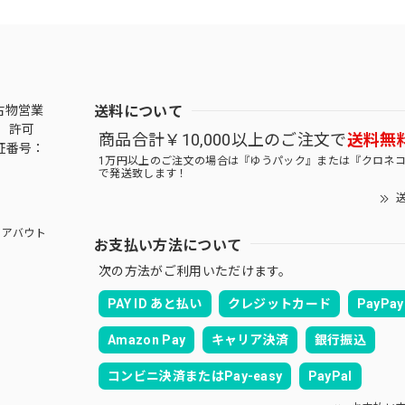
送料について
古物営業
 許可
商品合計￥10,000以上のご注文で
送料無
証番号：
1万円以上のご注文の場合は『ゆうパック』または『クロネ
で発送致します！
送
アバウト
お支払い方法について
次の方法がご利用いただけます。
PAY ID あと払い
クレジットカード
PayPay
Amazon Pay
キャリア決済
銀行振込
コンビニ決済またはPay-easy
PayPal