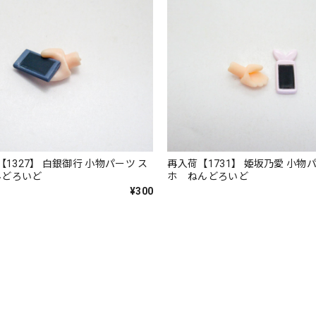
【1327】 白銀御行 小物パーツ ス
再入荷【1731】 姫坂乃愛 小物
んどろいど
ホ ねんどろいど
¥300