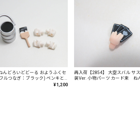
】ねんどろいどどーる おようふくセ
再入荷【2854】 大空スバル サ
ラフルつなぎ：ブラック) ペンキと
装Ver. 小物パーツ カード束 
¥1,200