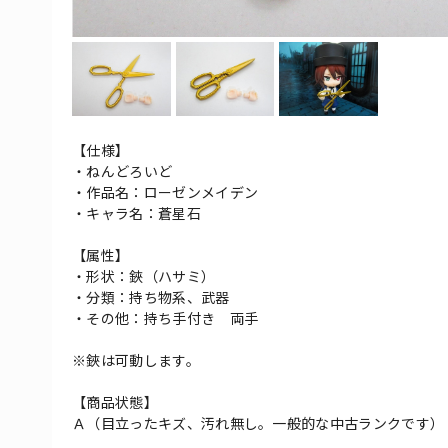
【仕様】
・ねんどろいど
・作品名：ローゼンメイデン
・キャラ名：蒼星石
【属性】
・形状：鋏（ハサミ）
・分類：持ち物系、武器
・その他：持ち手付き 両手
※鋏は可動します。
【商品状態】
Ａ（目立ったキズ、汚れ無し。一般的な中古ランクです）