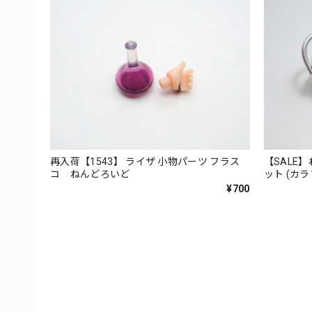
再入荷【1543】 ライザ 小物パーツ フラス
【SALE
コ ねんどろいど
ット (カ
ハケ
¥700