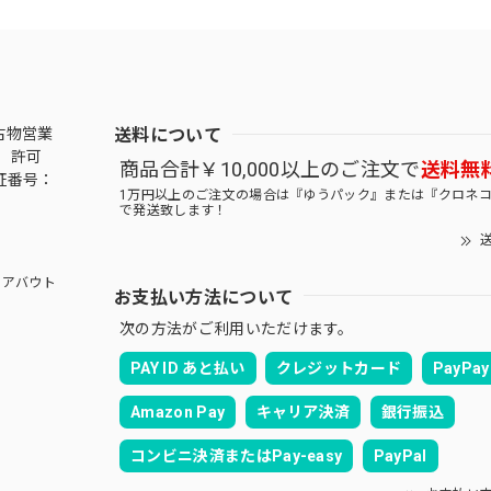
送料について
古物営業
 許可
商品合計￥10,000以上のご注文で
送料無
証番号：
1万円以上のご注文の場合は『ゆうパック』または『クロネ
で発送致します！
送
アバウト
お支払い方法について
次の方法がご利用いただけます。
PAY ID あと払い
クレジットカード
PayPay
Amazon Pay
キャリア決済
銀行振込
コンビニ決済またはPay-easy
PayPal