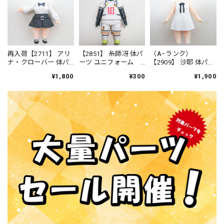
再入荷【2711】 アリ
【2851】 糸師冴 体パ
（A−ランク）
ナ・クローバー 体パ
ーツ ユニフォーム
【2909】 沙耶 体パー
ーツ 制服（ウォーハ
ねんどろいど
ツ ワンピース ねん
¥1,800
¥300
¥1,900
ンマー付き） ねん
どろいど
どろいどべーしっく