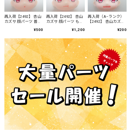
再入荷【2492】 杏山
再入荷【2492】 杏山
再入荷（A−ランク）
カズサ 顔パーツ 普
カズサ 顔パーツ もぐ
【2492】 杏山カズサ
通 ねんどろいど
もぐ顔 ねんどろい
顔パーツ 焦り顔 ね
¥500
¥1,200
¥200
ど
んどろいど