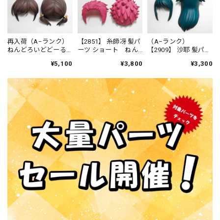
再入荷（A−ランク）
【2851】 糸師冴 髪パ
（A−ランク）
ねんどろいどどーる
ーツ ショート ねん
【2909】 沙耶 髪パー
仕立屋：アンナ・モ
どろいど
ツ ロング ねんどろ
¥5,100
¥3,800
¥3,300
レッティ 髪パーツ お
いど
さげ