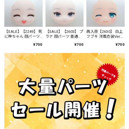
【SALE】【2249】 死
【SALE】【2603】 プ
再入荷【2630】 白上
に神ちゃん 顔パーツ
ラナ 顔パーツ 普通
フブキ 洋風衣装Ver.
笑顔 ねんどろいど
ねんどろいど
顔パーツ ウインク
¥700
¥700
¥700
顔 ねんどろいど