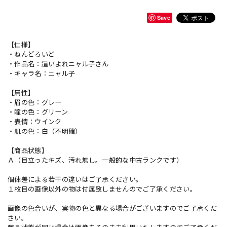
Save
【仕様】
・ねんどろいど
・作品名：這いよれニャル子さん
・キャラ名：ニャル子
【属性】
・眉の色：グレー
・瞳の色：グリーン
・表情：ウインク
・肌の色：白（不明確）
【商品状態】
Ａ（目立ったキズ、汚れ無し。一般的な中古ランクです）
個体差による若干の違いはご了承ください。
１枚目の画像以外の物は付属致しませんのでご了承ください。
画像の色合いが、実物の色と異なる場合がございますのでご了承くだ
さい。