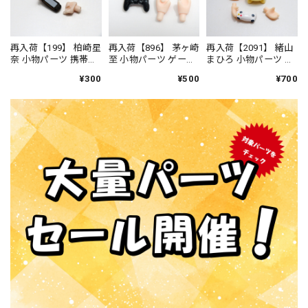
再入荷【199】 柏崎星
再入荷【896】 茅ヶ崎
再入荷【2091】 緒山
奈 小物パーツ 携帯ゲ
至 小物パーツ ゲーム
まひろ 小物パーツ ゲ
ーム機 ねんどろい
パッド ねんどろい
ームコントローラー
¥300
¥500
¥700
ど
ど
とぬいぐるみ ねん
どろいど