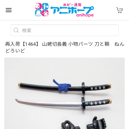
再入荷【1464】 山姥切長義 小物パーツ 刀と鞘 ねん
どろいど