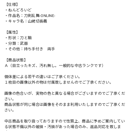
【仕様】
・ねんどろいど
・作品名：刀剣乱舞-ONLINE-
・キャラ名：山姥切長義
【属性】
・形状：刀と鞘
・分類：武器
・その他：持ち手付き 両手
【商品状態】
Ａ（目立ったキズ、汚れ無し。一般的な中古ランクです）
個体差による若干の違いはご了承ください。
１枚目の画像以外の物は付属致しませんのでご了承ください。
画像の色合いが、実物の色と異なる場合がございますのでご了承くだ
さい。
商品状態が同じ場合は画像をそのまま利用いたしますのでご了承くだ
さい。
中古商品を取り扱っておりますので性質上、商品に予めご案内してい
る状態不備以外の破損・汚損があった場合のみ、返品対応を致しま