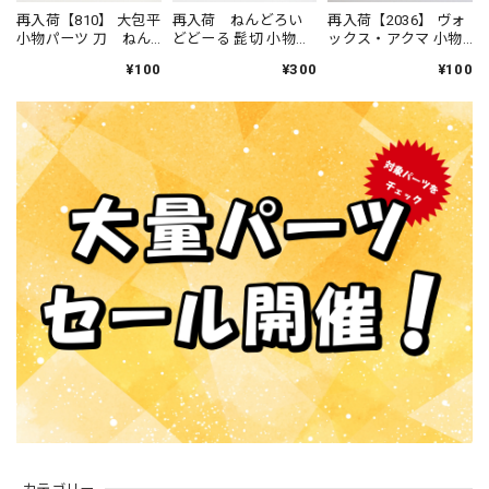
再入荷【810】 大包平
再入荷 ねんどろい
再入荷【2036】 ヴォ
小物パーツ 刀 ねん
どどーる 髭切 小物パ
ックス・アクマ 小物
どろいど
ーツ 刀
パーツ 刀 ねんどろ
¥100
¥300
¥100
いど
カテゴリー