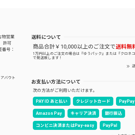
送料について
古物営業
 許可
商品合計￥10,000以上のご注文で
送料無
証番号：
1万円以上のご注文の場合は『ゆうパック』または『クロネ
で発送致します！
送
アバウト
お支払い方法について
次の方法がご利用いただけます。
PAY ID あと払い
クレジットカード
PayPay
Amazon Pay
キャリア決済
銀行振込
コンビニ決済またはPay-easy
PayPal