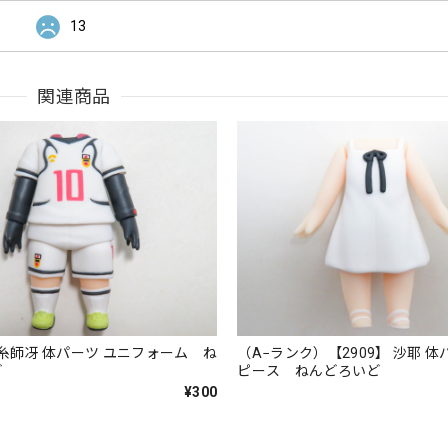
13
関連商品
】 糸師冴 体パーツ ユニフォーム ね
（A−ランク）【2909】 沙耶 体
ど
ピース ねんどろいど
¥300