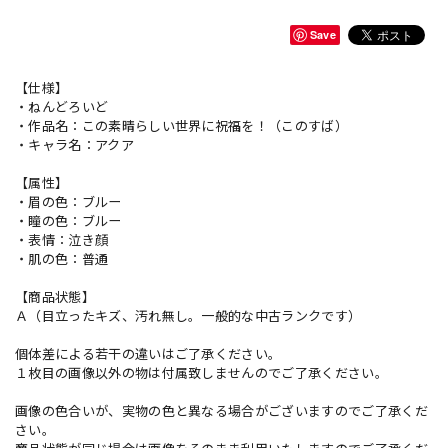
Save
【仕様】
・ねんどろいど
・作品名：この素晴らしい世界に祝福を！（このすば）
・キャラ名：アクア
【属性】
・眉の色：ブルー
・瞳の色：ブルー
・表情：泣き顔
・肌の色：普通
【商品状態】
Ａ（目立ったキズ、汚れ無し。一般的な中古ランクです）
個体差による若干の違いはご了承ください。
１枚目の画像以外の物は付属致しませんのでご了承ください。
画像の色合いが、実物の色と異なる場合がございますのでご了承くだ
さい。