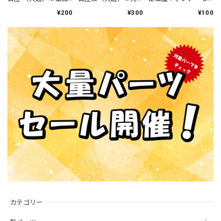
部分の接着が機能し
端はランダムです
レッティ 新首ジョイ
¥200
¥300
¥100
ない場合があります。
ント 特殊（長め）
仕様です
カテゴリー