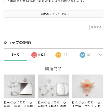
ご了承の上お買い求めいただきますようお願い致します。
この商品をアプリで見る
通報する
ショップの評価
すべて
8429
111
13
関連商品
ねんどろいどどーる
ねんどろいどどーる
ねんどろいどどーる
台座 （共通）※金属
台座改（共通）※先
仕立屋：アンナ・モ