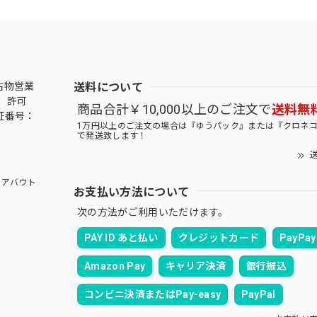
送料について
古物営業
 許可
商品合計￥10,000以上のご注文で
送料無
証番号：
1万円以上のご注文の場合は『ゆうパック』または『クロネ
で発送致します！
送
アバウト
お支払い方法について
次の方法がご利用いただけます。
PAY ID あと払い
クレジットカード
PayPay
Amazon Pay
キャリア決済
銀行振込
コンビニ決済またはPay-easy
PayPal