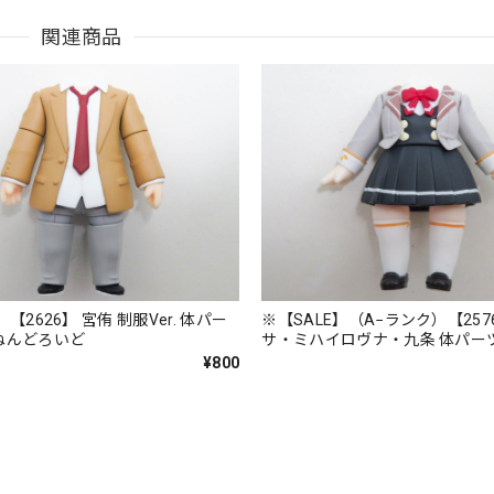
関連商品
】【2626】 宮侑 制服Ver. 体パー
※【SALE】（A−ランク）【257
ねんどろいど
サ・ミハイロヴナ・九条 体パー
んどろいど
¥800