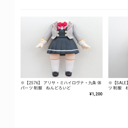
※【2576】 アリサ・ミハイロヴナ・九条 体
※【SALE
パーツ 制服 ねんどろいど
ツ 制服 
¥1,200