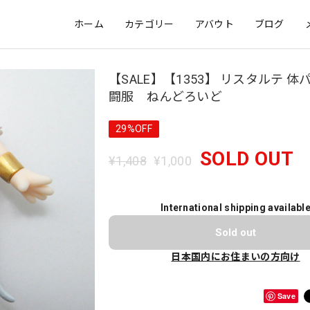
ホーム
カテゴリー
アバウト
ブログ
【SALE】【1353】 リスタルテ 体
闘服 ねんどろいど
29%OFF
SOLD OUT
¥1,408
¥1,000
International shipping availabl
Sold out
日本国内にお住まいの方向け
Save