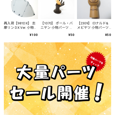
再入荷【981DX】 志
【1070】 ポール・バ
【2309】 ロナルド&
摩リン DX Ver. 小物パ
ニヤン 小物パーツ 黎
メビヤツ 小物パーツ
ーツ テント ねんど
明の神腕 ねんどろ
メビヤツ ねんどろ
¥100
¥50
¥50
ろいど
いど
いど