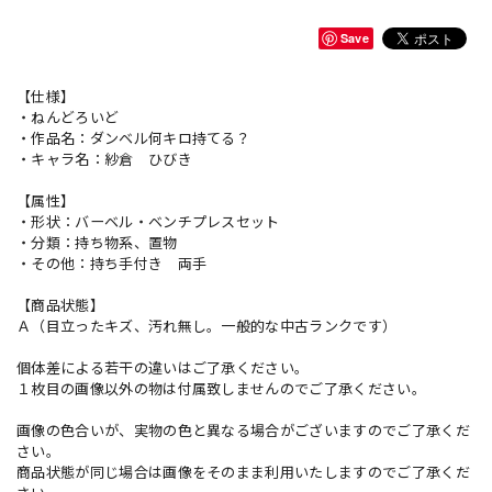
Save
【仕様】
・ねんどろいど
・作品名：ダンベル何キロ持てる？
・キャラ名：紗倉 ひびき
【属性】
・形状：バーベル・ベンチプレスセット
・分類：持ち物系、置物
・その他：持ち手付き 両手
【商品状態】
Ａ（目立ったキズ、汚れ無し。一般的な中古ランクです）
個体差による若干の違いはご了承ください。
１枚目の画像以外の物は付属致しませんのでご了承ください。
画像の色合いが、実物の色と異なる場合がございますのでご了承くだ
さい。
商品状態が同じ場合は画像をそのまま利用いたしますのでご了承くだ