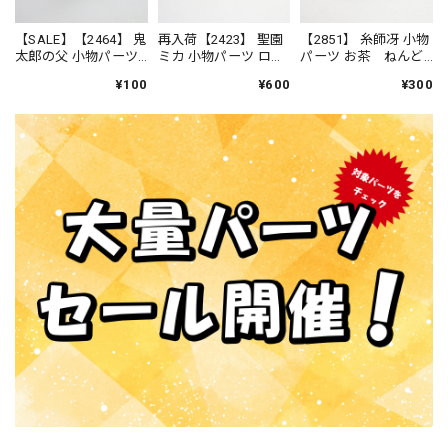
【SALE】【2464】 鬼
再入荷【2423】 聖園
【2851】 糸師冴 小物
太郎の父 小物パーツ
ミカ 小物パーツ ロー
パーツ お茶 ねんど
徳利とおちょこ ね
ルケーキ ねんどろ
ろいど
¥100
¥600
¥300
んどろいど
いど